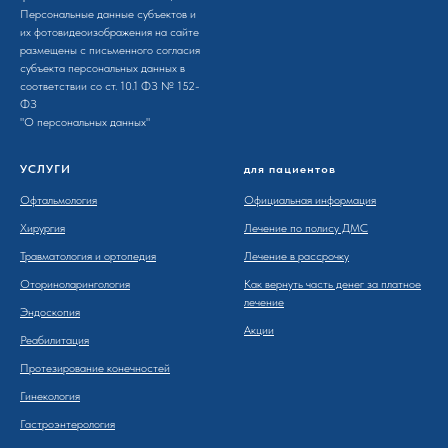
Персональные данные субъектов и
их фотовидеоизображения на сайте
размещены с письменного согла­сия
субъекта персона­льных данных в
соотв­етствии со ст. 10.1 ФЗ № 152-
ФЗ
"О персона­льных данных"
УСЛУГИ
для пациентов
Офтальмология
Официальная информация
Хирургия
Лечение по полису ДМС
Травматология и ортопедия
Лечение в рассрочку
Оториноларингология
Как вернуть часть денег за платное
лечение
Эндоскопия
Акции
Реабилитация
Протезирование конечностей
Гинекология
Гастроэнтерология