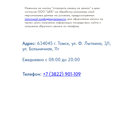
Нажимая на кнопку "отправить заявку на звонок" я даю
согласие ООО "ЦКБ" на обработку указанных мной
персональных данных на условиях, предусмотренных
политикой конфиденциальности
, для оформления записи на
прием и/или получения информации посредством сайта и
получение обратного звонка по телефону
Адрес:
634045 г. Томск, ул. Ф. Лыткина, 3/1,
ул. Больничная, 11г
Ежедневно с 08:00 до 20:00
Телефон:
+7 (3822) 901-109