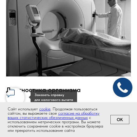
Диагностика организма
Заказать справку
для налогового вычета
Эндоскопические исследования
Сайт использует
cookie
. Продолжая пользоваться
Биоимпедансометрия
сайтом, вы выражаете свое
согласие на обработку
ваших статистических обезличенных данных
с
OK
УЗИ
использованием метрических программ. Вы можете
отключить сохранение cookie в настройках браузера
Спиральная компьютерная томография
или прекратить использование сайта
Главная
Услуги
Врачи
Цены