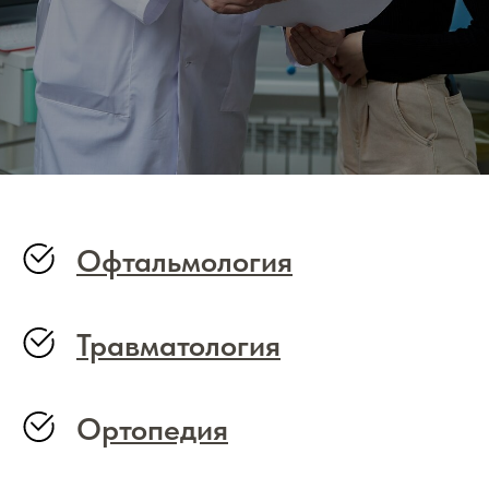
Офтальмология
Травматология
О
ртопедия