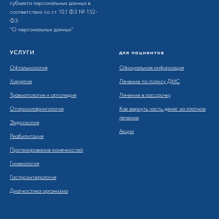
субъекта персона­льных данных в
соотв­етствии со ст. 10.1 ФЗ № 152-
ФЗ
"О персона­льных данных"
УСЛУГИ
для пациентов
Офтальмология
Официальная информация
Хирургия
Лечение по полису ДМС
Травматология и ортопедия
Лечение в рассрочку
Оториноларингология
Как вернуть часть денег за платное
лечение
Эндоскопия
Акции
Реабилитация
Протезирование конечностей
Гинекология
Гастроэнтерология
Диагностика организма